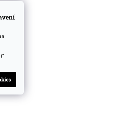
tavení
na
í“