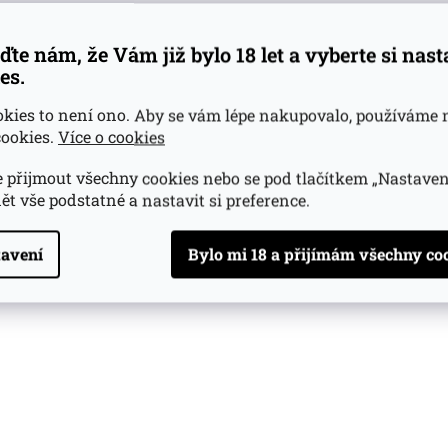
atele
(>5 ks)
ďte nám, že Vám již bylo 18 let a vyberte si nas
es.
Do košíku
okies to není ono. Aby se vám lépe nakupovalo, používáme 
ookies.
Více o cookies
O
v
l
 přijmout všechny cookies nebo se pod tlačítkem „Nastaven
á
ět vše podstatné a nastavit si preference.
d
a
c
avení
í
p
r
v
k
y
v
ý
p
i