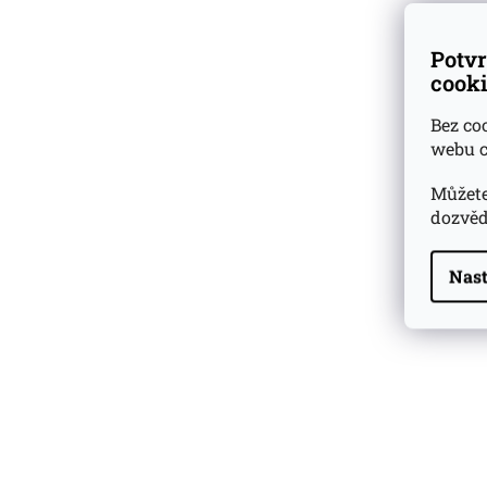
Skladem u dodav
Potvr
cooki
987 Kč
Bez co
webu c
Můžete
dozvěd
Nast
Highland Park 22 YO
Whisky Essence No. 10
0,02l 51,4%
179 Kč
Barcelo Imperial Rum
Premium Blend 40
Aniversario
0,7l 43%
2 590 Kč
Veuve Clicquot Ponsardin