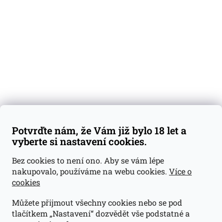
Degustační vzorky
Dárkové sady
Předplatné
Blog
Kontakty
Váš nákup
Doprava a platba
Obchodní podmínky
Reklamace
Potvrďte nám, že Vám již bylo 18 let a
GDPR
vyberte si nastavení cookies.
Kontakty
Bez cookies to není ono. Aby se vám lépe
nakupovalo, používáme na webu cookies.
Více o
jan@dramroom.cz
cookies
+420 774 400 491
Můžete přijmout všechny cookies nebo se pod
Odběrná místa
tlačítkem „Nastavení“ dozvědět vše podstatné a