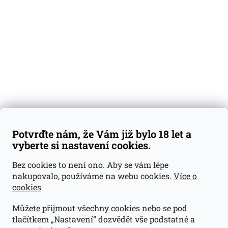
Degustační vzorky
Dárkové sady
Předplatné
Blog
Kontakty
Váš nákup
Doprava a platba
Obchodní podmínky
Reklamace
Potvrďte nám, že Vám již bylo 18 let a
GDPR
vyberte si nastavení cookies.
Kontakty
Bez cookies to není ono. Aby se vám lépe
nakupovalo, používáme na webu cookies.
Více o
jan@dramroom.cz
cookies
+420 774 400 491
Můžete přijmout všechny cookies nebo se pod
Odběrná místa
tlačítkem „Nastavení“ dozvědět vše podstatné a