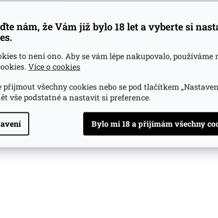
ďte nám, že Vám již bylo 18 let a vyberte si nas
(>5 ks)
es.
okies to není ono. Aby se vám lépe nakupovalo, používáme 
Do košíku
ookies.
Více o cookies
 přijmout všechny cookies nebo se pod tlačítkem „Nastaven
O
ět vše podstatné a nastavit si preference.
v
l
á
avení
d
a
c
í
p
r
v
k
y
v