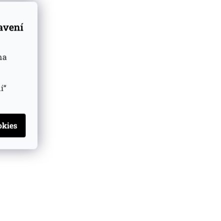
tavení
na
í“