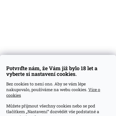
Degustační vzorky
Dárkové sady
Předplatné
Blog
Kontakty
Váš nákup
Doprava a platba
Obchodní podmínky
Reklamace
Potvrďte nám, že Vám již bylo 18 let a
GDPR
vyberte si nastavení cookies.
Kontakty
Bez cookies to není ono. Aby se vám lépe
nakupovalo, používáme na webu cookies.
Více o
jan@dramroom.cz
cookies
+420 774 400 491
Můžete přijmout všechny cookies nebo se pod
Odběrná místa
tlačítkem „Nastavení“ dozvědět vše podstatné a