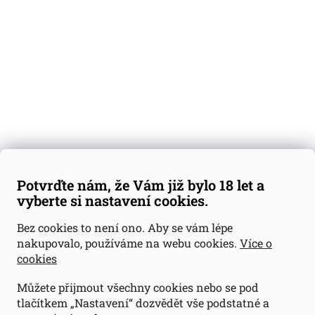
Degustační vzorky
Dárkové sady
Předplatné
Blog
Kontakty
Váš nákup
Doprava a platba
Obchodní podmínky
Reklamace
Potvrďte nám, že Vám již bylo 18 let a
GDPR
vyberte si nastavení cookies.
Kontakty
Bez cookies to není ono. Aby se vám lépe
nakupovalo, používáme na webu cookies.
Více o
jan@dramroom.cz
cookies
+420 774 400 491
Můžete přijmout všechny cookies nebo se pod
Odběrná místa
tlačítkem „Nastavení“ dozvědět vše podstatné a