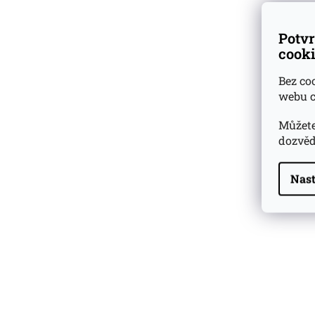
Potvr
cooki
Bez co
webu c
Můžete
dozvěd
Nast
Highland Park 22 YO
Whisky Essence No. 10
0,02l 51,4%
179 Kč
Barcelo Imperial Rum
Premium Blend 40
Aniversario
0,7l 43%
2 590 Kč
Veuve Clicquot Ponsardin