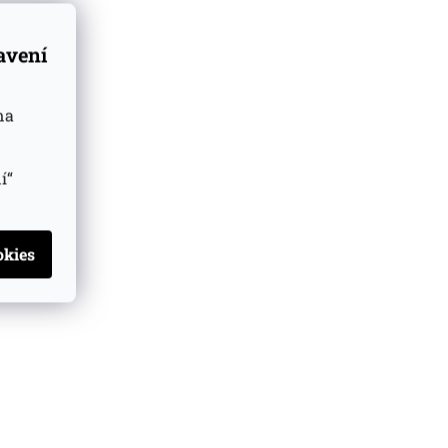
tavení
na
í“