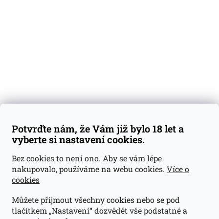
Degustační vzorky
Dárkové sady
Předplatné
Blog
Kontakty
Váš nákup
Doprava a platba
Obchodní podmínky
Reklamace
Potvrďte nám, že Vám již bylo 18 let a
GDPR
vyberte si nastavení cookies.
Kontakty
Bez cookies to není ono. Aby se vám lépe
nakupovalo, používáme na webu cookies.
Více o
jan@dramroom.cz
cookies
+420 774 400 491
Můžete přijmout všechny cookies nebo se pod
Odběrná místa
tlačítkem „Nastavení“ dozvědět vše podstatné a