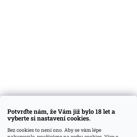
O nás
Degustační vzorky
Dárkové sady
Předplatné
Blog
Kontakty
Váš nákup
Doprava a platba
Obchodní podmínky
Reklamace
Potvrďte nám, že Vám již bylo 18 let a
GDPR
vyberte si nastavení cookies.
Kontakty
Bez cookies to není ono. Aby se vám lépe
nakupovalo, používáme na webu cookies.
Více o