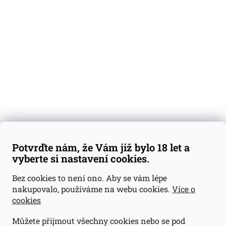
Degustační vzorky
Dárkové sady
Předplatné
Blog
Kontakty
Váš nákup
Doprava a platba
Obchodní podmínky
Reklamace
Potvrďte nám, že Vám již bylo 18 let a
GDPR
vyberte si nastavení cookies.
Kontakty
Bez cookies to není ono. Aby se vám lépe
nakupovalo, používáme na webu cookies.
Více o
jan@dramroom.cz
cookies
+420 774 400 491
Můžete přijmout všechny cookies nebo se pod
Odběrná místa