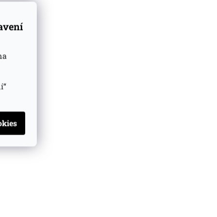
tavení
na
í“