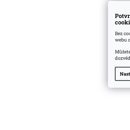
Potvr
cooki
Bez co
webu c
Můžete
dozvěd
Nast
Highland Park 22 YO
Whisky Essence No. 10
0,02l 51,4%
179 Kč
Barcelo Imperial Rum
Premium Blend 40
Aniversario
0,7l 43%
2 590 Kč
Veuve Clicquot Ponsardin