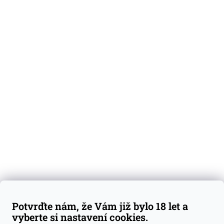
O nás
Degustační vzorky
Dárkové sady
Předplatné
Blog
Kontakty
Váš nákup
Doprava a platba
Obchodní podmínky
Reklamace
Potvrďte nám, že Vám již bylo 18 let a
GDPR
vyberte si nastavení cookies.