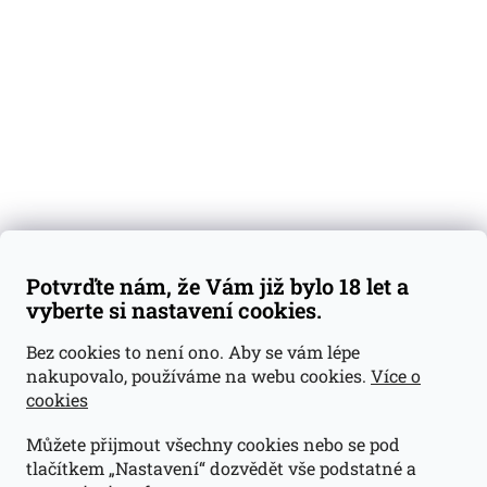
Degustační vzorky
Dárkové sady
Předplatné
Blog
Kontakty
Váš nákup
Doprava a platba
Obchodní podmínky
Reklamace
Potvrďte nám, že Vám již bylo 18 let a
GDPR
vyberte si nastavení cookies.
Kontakty
Bez cookies to není ono. Aby se vám lépe
nakupovalo, používáme na webu cookies.
Více o
jan@dramroom.cz
cookies
+420 774 400 491
Můžete přijmout všechny cookies nebo se pod
Odběrná místa
tlačítkem „Nastavení“ dozvědět vše podstatné a