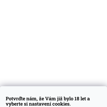
O nás
Degustační vzorky
Dárkové sady
Předplatné
Blog
Kontakty
Váš nákup
Doprava a platba
Obchodní podmínky
Reklamace
Potvrďte nám, že Vám již bylo 18 let a
GDPR
vyberte si nastavení cookies.