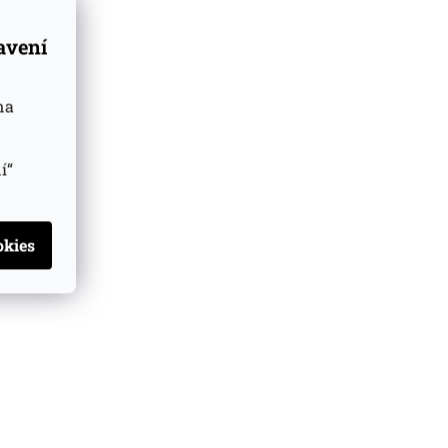
tavení
na
í“