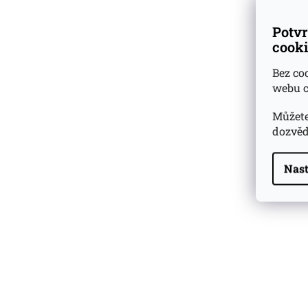
Potvr
cooki
Bez co
webu c
Můžete
dozvěd
Nast
Highland Park 22 YO
Whisky Essence No. 10
0,02l 51,4%
179 Kč
Barcelo Imperial Rum
Premium Blend 40
Aniversario
0,7l 43%
2 590 Kč
Veuve Clicquot Ponsardin