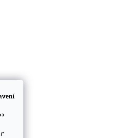
16
položek celkem
Miniatura
Whisky
0,02l
Islay
50%
Pobřeží
hain Abhainn Araig
Bunnahabhain AN CLADAC
0,02l
0.7l
50%
tavení
 u dodavatele
(3 ks)
Skladem
(>5 ks)
na
129 Kč
Do košíku
Do košíku
 Kč
í“