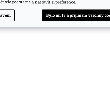
ět vše podstatné a nastavit si preference.
avení
Whisky
Islay
46,3%
Ex-
bourbon
ique 10y 0.5l
Bunnahabhain Canasta Cask 0.7l
Bunnah
Bat
atele
(>5 ks)
Skladem u dodavatele
(>5 ks)
229 K
Do košíku
Do košíku
5 367 Kč