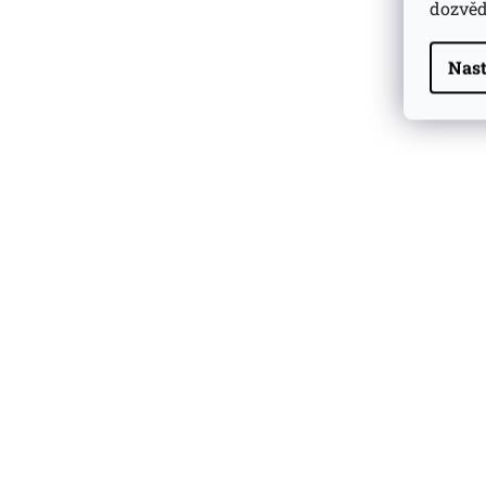
dozvěd
Arrow Orange/Blue 0.75l
1 539 Kč
Milk & Honey 3 YO Whisky
Nast
Essence No. 09
0,02l 63,6%
169 Kč
Šafránka Black gin ANNA
45% 0,5l
749 Kč
Bunnahabhain Bout
Skladem u dodav
2 195 Kč