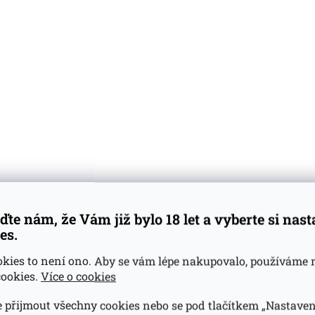
levnější
Nejdražší
Nejprodávanější
Abecedně
8 Manzanilla
Bunnahabhain 2006 MacPhail´s
Bunnahab
7l
Collection 0.7l
ďte nám, že Vám již bylo 18 let a vyberte si nas
es.
atele
(5 ks)
Skladem u dodavatele
(3 ks)
Skladem
okies to není ono. Aby se vám lépe nakupovalo, používáme 
Do košíku
Do košíku
ookies.
Více o cookies
1 968 Kč
4 146
 přijmout všechny cookies nebo se pod tlačítkem „Nastaven