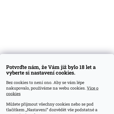
Degustační vzorky
Dárkové sady
Předplatné
Blog
Kontakty
Váš nákup
Doprava a platba
Obchodní podmínky
Reklamace
Potvrďte nám, že Vám již bylo 18 let a
GDPR
vyberte si nastavení cookies.
Kontakty
Bez cookies to není ono. Aby se vám lépe
nakupovalo, používáme na webu cookies.
Více o
jan@dramroom.cz
cookies
+420 774 400 491
Můžete přijmout všechny cookies nebo se pod
Odběrná místa
tlačítkem „Nastavení“ dozvědět vše podstatné a