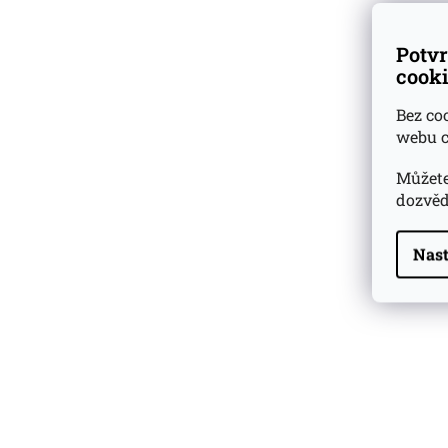
Potvr
cooki
Bez co
webu c
Můžete
dozvěd
Nast
Highland Park 22 YO
Whisky Essence No. 10
0,02l 51,4%
179 Kč
Barcelo Imperial Rum
Premium Blend 40
Aniversario
0,7l 43%
2 590 Kč
Veuve Clicquot Ponsardin