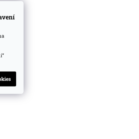
tavení
na
í“