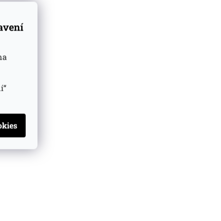
tavení
na
í“