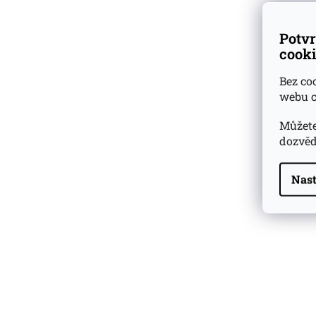
Potvr
cooki
Bez co
webu c
Můžete
dozvěd
Nast
Highland Park 22 YO
Whisky Essence No. 10
0,02l 51,4%
179 Kč
Barcelo Imperial Rum
Premium Blend 40
Aniversario
0,7l 43%
2 590 Kč
Veuve Clicquot Ponsardin