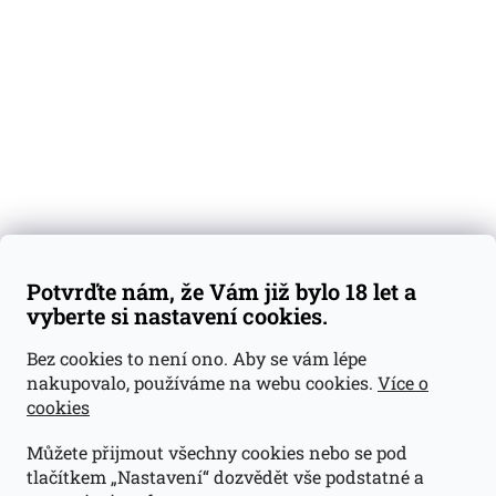
Degustační vzorky
Dárkové sady
Předplatné
Blog
Kontakty
Váš nákup
Doprava a platba
Obchodní podmínky
Reklamace
Potvrďte nám, že Vám již bylo 18 let a
GDPR
vyberte si nastavení cookies.
Kontakty
Bez cookies to není ono. Aby se vám lépe
nakupovalo, používáme na webu cookies.
Více o
jan@dramroom.cz
cookies
+420 774 400 491
Můžete přijmout všechny cookies nebo se pod
Odběrná místa
tlačítkem „Nastavení“ dozvědět vše podstatné a