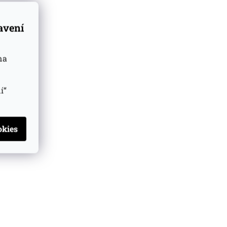
tavení
na
í“