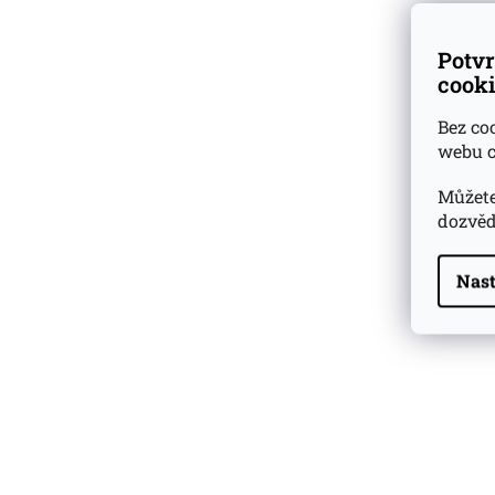
Potvr
cooki
Bez co
webu c
Můžete
dozvěd
Nast
Highland Park 22 YO
Whisky Essence No. 10
0,02l 51,4%
179 Kč
Barcelo Imperial Rum
Premium Blend 40
Aniversario
0,7l 43%
2 590 Kč
Veuve Clicquot Ponsardin