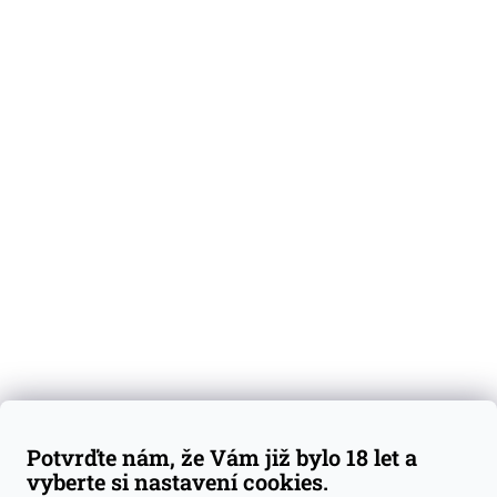
O nás
Degustační vzorky
Dárkové sady
Předplatné
Blog
Kontakty
Váš nákup
Doprava a platba
Obchodní podmínky
Reklamace
Potvrďte nám, že Vám již bylo 18 let a
GDPR
vyberte si nastavení cookies.