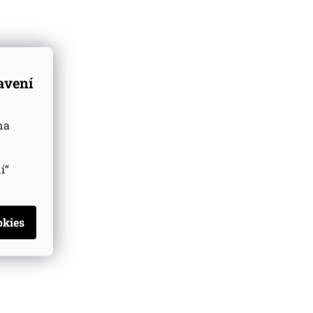
tavení
na
í“