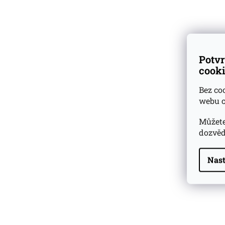
Dárkové
degustační sady
Ověřeno
zákazníky
Potvr
cooki
Bez co
webu c
Můžete
dozvěd
Nast
Highland Park 22 YO
Whisky Essence No. 10
0,02l 51,4%