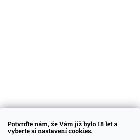
O nás
Degustační vzorky
Dárkové sady
Předplatné
Blog
Kontakty
Váš nákup
Doprava a platba
Obchodní podmínky
Reklamace
Potvrďte nám, že Vám již bylo 18 let a
GDPR
vyberte si nastavení cookies.
Kontakty