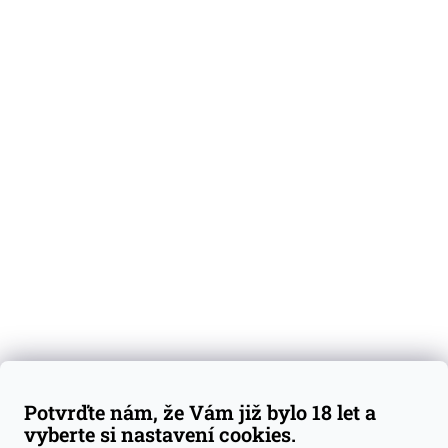
O nás
Degustační vzorky
Dárkové sady
Předplatné
Blog
Kontakty
Váš nákup
Doprava a platba
Obchodní podmínky
Reklamace
Potvrďte nám, že Vám již bylo 18 let a
GDPR
vyberte si nastavení cookies.