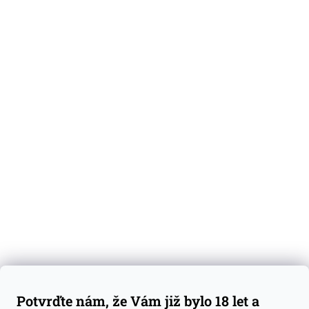
O nás
Degustační vzorky
Dárkové sady
Předplatné
Blog
Kontakty
Váš nákup
Doprava a platba
Obchodní podmínky
Reklamace
Potvrďte nám, že Vám již bylo 18 let a
GDPR