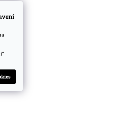
tavení
na
í“