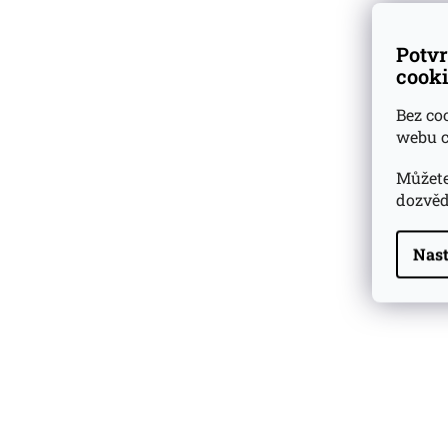
Potvr
cooki
Bez co
webu c
Můžete
dozvěd
Nast
Highland Park 22 YO
Whisky Essence No. 10
0,02l 51,4%
179 Kč
Barcelo Imperial Rum
Premium Blend 40
Aniversario
0,7l 43%
2 590 Kč
Veuve Clicquot Ponsardin