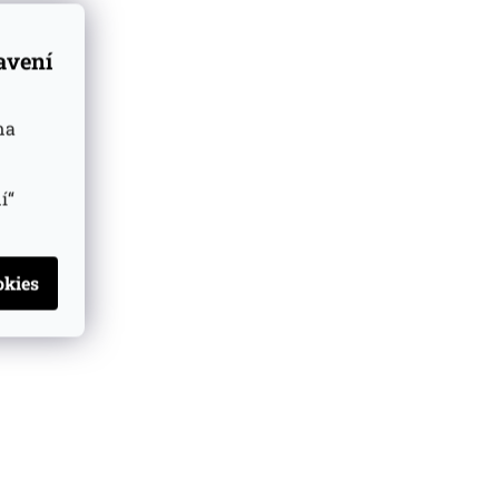
tavení
na
í“