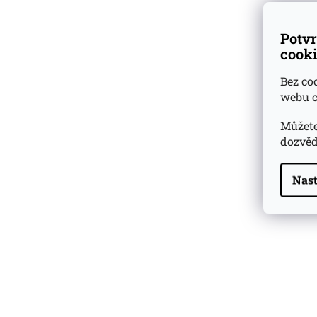
Potvr
cooki
Bez co
webu c
Můžete
dozvěd
Nast
Highland Park 22 YO
Whisky Essence No. 10
0,02l 51,4%
179 Kč
Barcelo Imperial Rum
Premium Blend 40
Aniversario
0,7l 43%
2 590 Kč
Veuve Clicquot Ponsardin