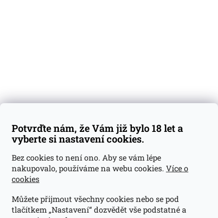
Degustační vzorky
Dárkové sady
Předplatné
Blog
Kontakty
Váš nákup
Doprava a platba
Obchodní podmínky
Reklamace
Potvrďte nám, že Vám již bylo 18 let a
GDPR
vyberte si nastavení cookies.
Kontakty
Bez cookies to není ono. Aby se vám lépe
nakupovalo, používáme na webu cookies.
Více o
jan@dramroom.cz
cookies
+420 774 400 491
Můžete přijmout všechny cookies nebo se pod
Odběrná místa
tlačítkem „Nastavení“ dozvědět vše podstatné a