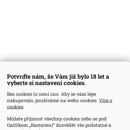
Degustační vzorky
Dárkové sady
Předplatné
Blog
Kontakty
Váš nákup
Doprava a platba
Obchodní podmínky
Reklamace
Potvrďte nám, že Vám již bylo 18 let a
GDPR
vyberte si nastavení cookies.
Kontakty
Bez cookies to není ono. Aby se vám lépe
nakupovalo, používáme na webu cookies.
Více o
jan@dramroom.cz
cookies
+420 774 400 491
Můžete přijmout všechny cookies nebo se pod
Odběrná místa
tlačítkem „Nastavení“ dozvědět vše podstatné a