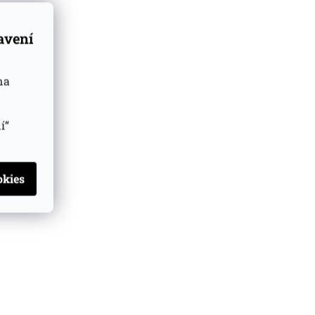
tavení
na
í“