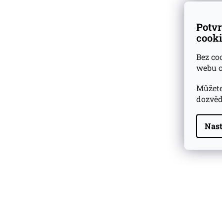
Potvr
cooki
Bez co
webu c
Můžete
dozvěd
Nast
Highland Park 22 YO
Whisky Essence No. 10
0,02l 51,4%
179 Kč
Barcelo Imperial Rum
Premium Blend 40
Aniversario
0,7l 43%
2 590 Kč
Veuve Clicquot Ponsardin