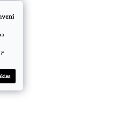
tavení
na
í“