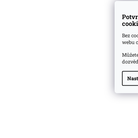
Potvr
cooki
Bez co
webu c
Můžete
dozvěd
Nast
Highland Park 22 YO
Whisky Essence No. 10
0,02l 51,4%
179 Kč
Barcelo Imperial Rum
Premium Blend 40
Aniversario
0,7l 43%
2 590 Kč
Veuve Clicquot Ponsardin