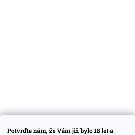
O nás
Degustační vzorky
Dárkové sady
Předplatné
Blog
Kontakty
Váš nákup
Doprava a platba
Obchodní podmínky
Reklamace
Potvrďte nám, že Vám již bylo 18 let a
GDPR