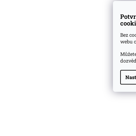
Potvr
cooki
Bez co
webu c
Můžete
dozvěd
Nast
Highland Park 22 YO
Whisky Essence No. 10
0,02l 51,4%
179 Kč
Barcelo Imperial Rum
Premium Blend 40
Aniversario
0,7l 43%
2 590 Kč
Veuve Clicquot Ponsardin