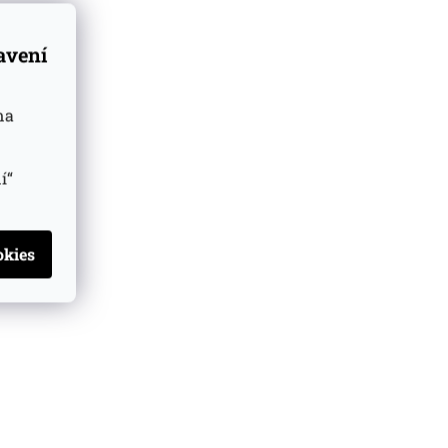
tavení
na
í“