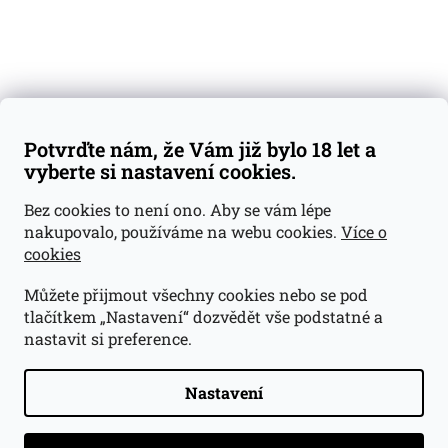
Váš nákup
Doprava a platba
Obchodní podmínky
Reklamace
Potvrďte nám, že Vám již bylo 18 let a
GDPR
vyberte si nastavení cookies.
Kontakty
Bez cookies to není ono. Aby se vám lépe
nakupovalo, používáme na webu cookies.
Více o
jan@dramroom.cz
cookies
+420 774 400 491
Můžete přijmout všechny cookies nebo se pod
Odběrná místa
tlačítkem „Nastavení“ dozvědět vše podstatné a
nastavit si preference.
Velká Ohrada - Lihovarek
Prusíkova 2577/16
Praha 13
Nastavení
15500
Navigovat do obchodu
.