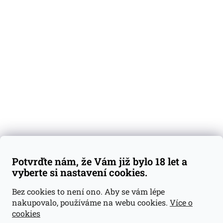
O nás
Degustační vzorky
Dárkové sady
Předplatné
Blog
Kontakty
Váš nákup
Doprava a platba
Obchodní podmínky
Reklamace
Potvrďte nám, že Vám již bylo 18 let a
GDPR
vyberte si nastavení cookies.
Kontakty
Bez cookies to není ono. Aby se vám lépe
nakupovalo, používáme na webu cookies.
Více o
jan@dramroom.cz
cookies
+420 774 400 491