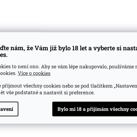
ntar
námky:
ďte nám, že Vám již bylo 18 let a vyberte si nas
á vůně se sladkými tóny cukrové třtiny, sušeného ovoce a
es.
okies to není ono. Aby se vám lépe nakupovalo, používáme 
lka, čokoláda a karamel s tóny pražené čokolády.
ookies.
Více o cookies
zvuk, který nabírá na intenzitě a přechází do ovoce.
 přijmout všechny cookies nebo se pod tlačítkem „Nastaven
ět vše podstatné a nastavit si preference.
tovaná edice, které bylo vyrobeno pouze 1600 láhví. Opthim
lice aromatický rum a bezpochyby výjimečný rum.
avení