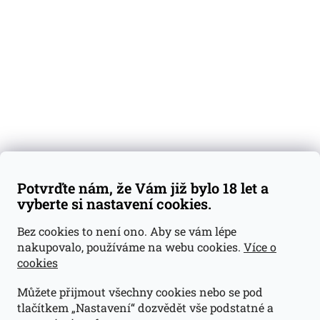
Degustační vzorky
Dárkové sady
Předplatné
Blog
Kontakty
Váš nákup
Doprava a platba
Obchodní podmínky
Reklamace
Potvrďte nám, že Vám již bylo 18 let a
GDPR
vyberte si nastavení cookies.
Kontakty
Bez cookies to není ono. Aby se vám lépe
nakupovalo, používáme na webu cookies.
Více o
jan@dramroom.cz
cookies
+420 774 400 491
Můžete přijmout všechny cookies nebo se pod
Odběrná místa
tlačítkem „Nastavení“ dozvědět vše podstatné a