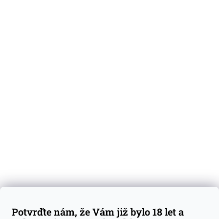
O nás
Degustační vzorky
Dárkové sady
Předplatné
Blog
Kontakty
Váš nákup
Doprava a platba
Obchodní podmínky
Reklamace
Potvrďte nám, že Vám již bylo 18 let a
GDPR