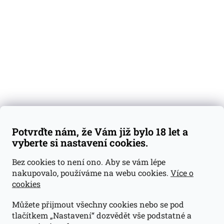
Degustační vzorky
Dárkové sady
Předplatné
Blog
Kontakty
Váš nákup
Doprava a platba
Obchodní podmínky
Reklamace
Potvrďte nám, že Vám již bylo 18 let a
GDPR
vyberte si nastavení cookies.
Kontakty
Bez cookies to není ono. Aby se vám lépe
nakupovalo, používáme na webu cookies.
Více o
jan@dramroom.cz
cookies
+420 774 400 491
Můžete přijmout všechny cookies nebo se pod
Odběrná místa
tlačítkem „Nastavení“ dozvědět vše podstatné a