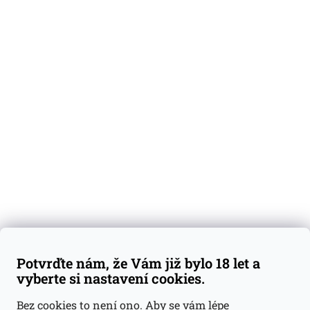
O nás
Degustační vzorky
Dárkové sady
Předplatné
Blog
Kontakty
Váš nákup
Doprava a platba
Obchodní podmínky
Reklamace
Potvrďte nám, že Vám již bylo 18 let a
GDPR
vyberte si nastavení cookies.
Kontakty
Bez cookies to není ono. Aby se vám lépe