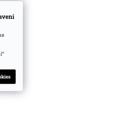
tavení
na
í“