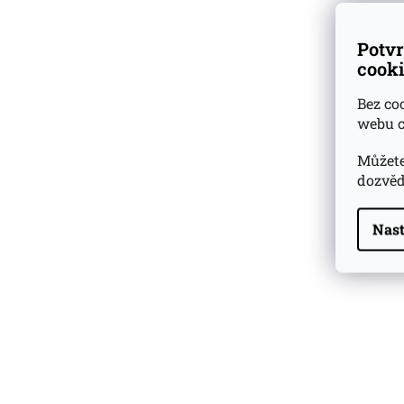
Potvr
cooki
Bez co
webu c
Můžete
dozvěd
Nast
Highland Park 22 YO
Whisky Essence No. 10
0,02l 51,4%
179 Kč
Barcelo Imperial Rum
Premium Blend 40
Aniversario
0,7l 43%
2 590 Kč
Veuve Clicquot Ponsardin