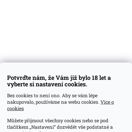
Degustační vzorky
Dárkové sady
Předplatné
Blog
Kontakty
Váš nákup
Doprava a platba
Obchodní podmínky
Reklamace
Potvrďte nám, že Vám již bylo 18 let a
GDPR
vyberte si nastavení cookies.
Kontakty
Bez cookies to není ono. Aby se vám lépe
nakupovalo, používáme na webu cookies.
Více o
jan@dramroom.cz
cookies
+420 774 400 491
Můžete přijmout všechny cookies nebo se pod
Odběrná místa
tlačítkem „Nastavení“ dozvědět vše podstatné a