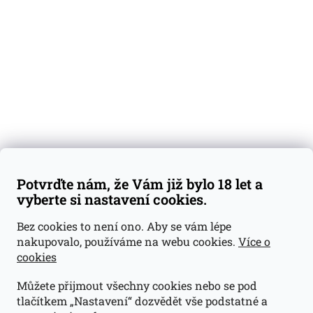
Degustační vzorky
Dárkové sady
Předplatné
Blog
Kontakty
Váš nákup
Doprava a platba
Obchodní podmínky
Reklamace
Potvrďte nám, že Vám již bylo 18 let a
GDPR
vyberte si nastavení cookies.
Kontakty
Bez cookies to není ono. Aby se vám lépe
nakupovalo, používáme na webu cookies.
Více o
jan@dramroom.cz
cookies
+420 774 400 491
Můžete přijmout všechny cookies nebo se pod
Odběrná místa
tlačítkem „Nastavení“ dozvědět vše podstatné a