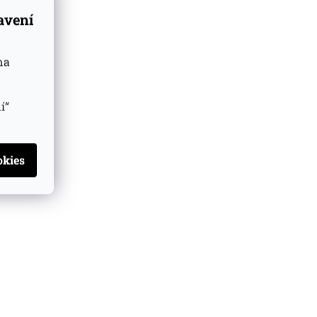
tavení
na
í“