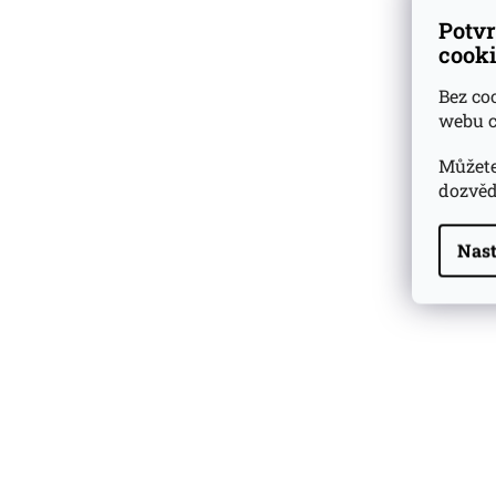
Potvr
cooki
Bez co
webu c
Můžete
dozvěd
Nast
Highland Park 22 YO
Whisky Essence No. 10
0,02l 51,4%
179 Kč
Barcelo Imperial Rum
Premium Blend 40
Aniversario
0,7l 43%
2 590 Kč
Veuve Clicquot Ponsardin