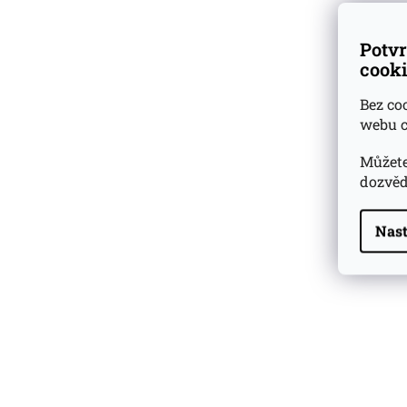
Potvr
cooki
Bez co
webu c
Můžete
dozvěd
Nast
Highland Park 22 YO
Whisky Essence No. 10
0,02l 51,4%
179 Kč
Barcelo Imperial Rum
Premium Blend 40
Aniversario
0,7l 43%
2 590 Kč
Veuve Clicquot Ponsardin