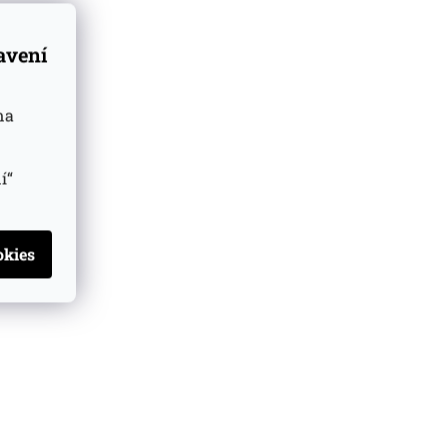
tavení
na
í“