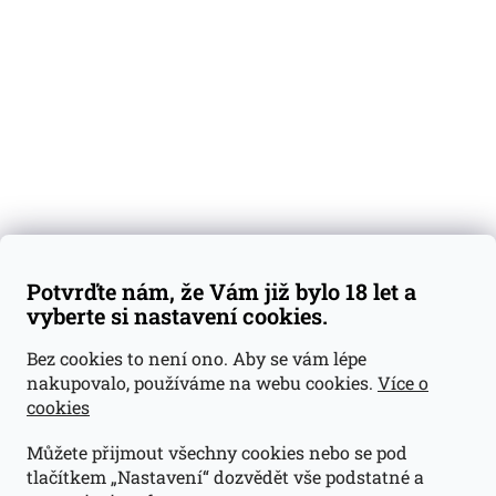
Degustační vzorky
Dárkové sady
Předplatné
Blog
Kontakty
Váš nákup
Doprava a platba
Obchodní podmínky
Reklamace
Potvrďte nám, že Vám již bylo 18 let a
GDPR
vyberte si nastavení cookies.
Kontakty
Bez cookies to není ono. Aby se vám lépe
nakupovalo, používáme na webu cookies.
Více o
jan@dramroom.cz
cookies
+420 774 400 491
Můžete přijmout všechny cookies nebo se pod
Odběrná místa
tlačítkem „Nastavení“ dozvědět vše podstatné a