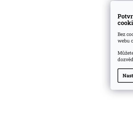
Potvr
cooki
Bez co
webu c
Můžete
dozvěd
Nast
Highland Park 22 YO
Whisky Essence No. 10
0,02l 51,4%
179 Kč
Barcelo Imperial Rum
Premium Blend 40
Aniversario
0,7l 43%
2 590 Kč
Veuve Clicquot Ponsardin