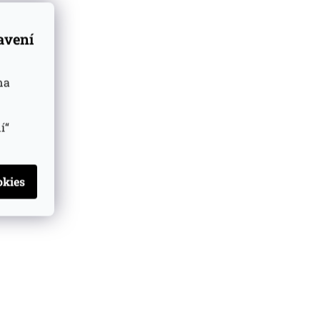
tavení
na
í“