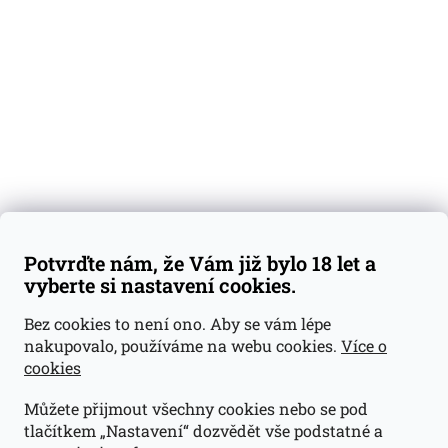
Degustační vzorky
Dárkové sady
Předplatné
Blog
Kontakty
Váš nákup
Doprava a platba
Obchodní podmínky
Reklamace
Potvrďte nám, že Vám již bylo 18 let a
GDPR
vyberte si nastavení cookies.
Kontakty
Bez cookies to není ono. Aby se vám lépe
nakupovalo, používáme na webu cookies.
Více o
jan@dramroom.cz
cookies
+420 774 400 491
Můžete přijmout všechny cookies nebo se pod
Odběrná místa
tlačítkem „Nastavení“ dozvědět vše podstatné a