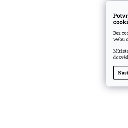
Potvr
cooki
Bez co
webu c
Můžete
dozvěd
Nast
Highland Park 22 YO
Whisky Essence No. 10
0,02l 51,4%
179 Kč
Barcelo Imperial Rum
Premium Blend 40
Aniversario
0,7l 43%
2 590 Kč
Veuve Clicquot Ponsardin