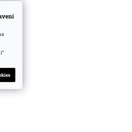
tavení
na
í“